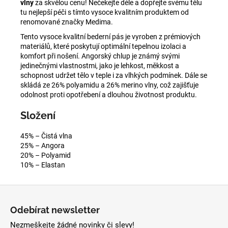
vlny
za skvělou cenu! Nečekejte déle a dopřejte svému tělu
tu nejlepší péči s tímto vysoce kvalitním produktem od
renomované značky Medima.
Tento vysoce kvalitní bederní pás je vyroben z prémiových
materiálů, které poskytují optimální tepelnou izolaci a
komfort při nošení. Angorský chlup je známý svými
jedinečnými vlastnostmi, jako je lehkost, měkkost a
schopnost udržet tělo v teple i za vlhkých podmínek. Dále se
skládá ze 26% polyamidu a 26% merino vlny, což zajišťuje
odolnost proti opotřebení a dlouhou životnost produktu.
Složení
45% – Čistá vlna
25% – Angora
20% – Polyamid
10% – Elastan
Z
á
Odebírat newsletter
p
Nezmeškejte žádné novinky či slevy!