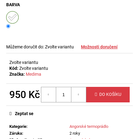
č
BARVA
u
j
e
m
e
Můžeme doručit do:
Zvolte variantu
Možnosti doručení
ZEŠTÍHLUJÍCÍ
TÍLKO
Zvolte variantu
S
Kód:
Zvolte variantu
OTEVŘENÝM
POPRSÍM
Značka:
Medima
710
Kč
950 Kč
DO KOŠÍKU
Měrná
cena:
Zeptat se
Kategorie
:
Angorské termoprádlo
Záruka
:
2 roky