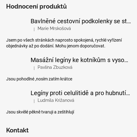
Hodnocení produktů
Bavlněné cestovní podkolenky se stupňovanou kompresí
Marie Mrskošová
|
Hodnocení produktu je 5 z 5 hvězdiček.
Jsem po všech stránkách naprosto spokojená, rychlé vyřízení
objednávky až po dodání. Mohu jenom doporučovat.
Masážní legíny ke kotníkům s vysokým pasem
Pavlína Zbuzková
|
Hodnocení produktu je 4 z 5 hvězdiček.
Jsou pohodlné ,nosím zatím krátce
Legíny proti celulitidě a pro hubnutí pomocí FIR efektu
Ludmila Križanová
|
Hodnocení produktu je 5 z 5 hvězdiček.
Jsou skvělé pěkně tvaruji a zeštihlují
Kontakt