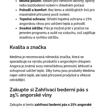
Možná použití:
Ideální pro venkovní aktivity, sporty
nebo každodenní nošení v chladném počasí.
Pohodlí a komfort:
Bez lemu a obtěžujících švů pro
maximálně přirozený pocit nošení.
Tepelná ochrana:
Střední tepelná ochrana s 25%
angorskou vlnou pro udržení tepla a pohodlí.
Snadná údržba:
Pás je možné prát v pračce na
jemném programu a sušit na vzduchu, což zajišťuje
snadnou a rychlou údržbu.
Kvalita a značka
Medima je renomovaná německá značka, která se
specializuje na výrobu produktů s angorským chlupem.
Angora je známá svou mimořádnou jemností, lehkostí a
schopnost udržet teplo. Díky tomu jsou produkty Medima
nejen velmi teplé, ale také přirozeně prodyšné a vlhkost
odvádějící.
Zakupte si Zahřívací bederní pás s
25% angorské vlny
Zakupte si tento
zahřívací bederní pás s 25% angorské