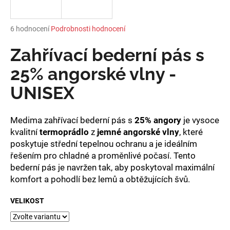
a
j
Průměrné
6 hodnocení
Podrobnosti hodnocení
í
hodnocení
produktu
Zahřívací bederní pás s
t
je
?
5,0
25% angorské vlny -
z
UNISEX
5
hvězdiček.
Medima zahřívací bederní pás s
25% angory
je vysoce
HLEDAT
kvalitní
termoprádlo
z
jemné angorské vlny
, které
poskytuje střední tepelnou ochranu a je ideálním
řešením pro chladné a proměnlivé počasí. Tento
D
bederní pás je navržen tak, aby poskytoval maximální
o
komfort a pohodlí bez lemů a obtěžujících švů.
p
o
VELIKOST
r
u