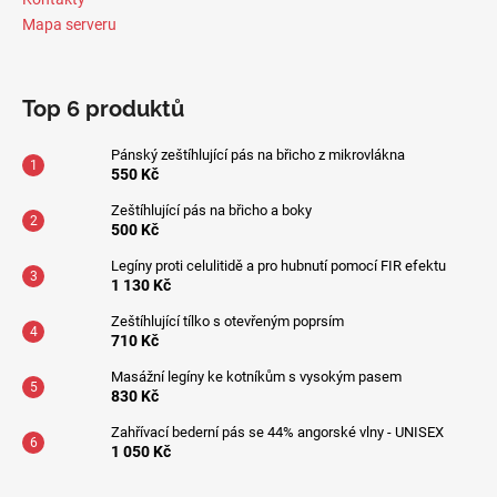
Mapa serveru
Top 6 produktů
Pánský zeštíhlující pás na břicho z mikrovlákna
550 Kč
Zeštíhlující pás na břicho a boky
500 Kč
Legíny proti celulitidě a pro hubnutí pomocí FIR efektu
1 130 Kč
Zeštíhlující tílko s otevřeným poprsím
710 Kč
Masážní legíny ke kotníkům s vysokým pasem
830 Kč
Zahřívací bederní pás se 44% angorské vlny - UNISEX
1 050 Kč