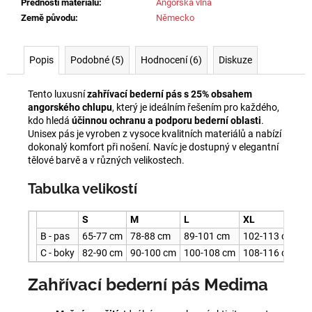
Přednosti materiálu
:
Angorská vlna
Země původu
:
Německo
Popis
Podobné (5)
Hodnocení (6)
Diskuze
Tento luxusní
zahřívací bederní pás s 25% obsahem
angorského chlupu
, který je ideálním řešením pro každého,
kdo hledá
účinnou ochranu a podporu bederní oblasti
.
Unisex pás je vyroben z vysoce kvalitních materiálů a nabízí
dokonalý komfort při nošení. Navíc je dostupný v elegantní
tělové barvě a v různých velikostech.
Tabulka velikostí
S
M
L
XL
X
B - pas
65-77 cm
78-88 cm
89-101 cm
102-113 cm
1
C - boky
82-90 cm
90-100 cm
100-108 cm
108-116 cm
1
Zahřívací bederní pás Medima