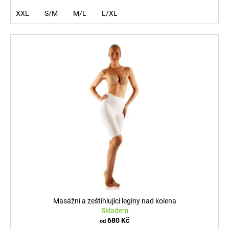
XXL
S/M
M/L
L/XL
Masážní a zeštíhlující legíny nad kolena
Skladem
680 Kč
od