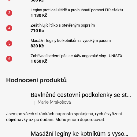
500 Kč
Legíny proti celulitidě a pro hubnutí pomocí FIR efektu
1 130 Kč
Zeštíhlující tílko s otevřeným poprsím
710 Kč
Masážní legíny ke kotníkům s vysokým pasem
830 Kč
Zahřívací bederní pás se 44% angorské vlny - UNISEX
1 050 Kč
Hodnocení produktů
Bavlněné cestovní podkolenky se stupňovanou kompresí
Marie Mrskošová
|
Hodnocení produktu je 5 z 5 hvězdiček.
Jsem po všech stránkách naprosto spokojená, rychlé vyřízení
objednávky až po dodání. Mohu jenom doporučovat.
Masážní legíny ke kotníkům s vysokým pasem