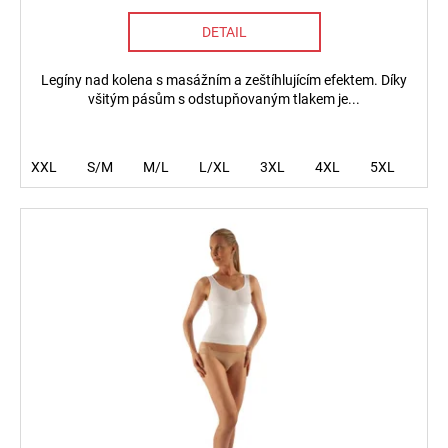
DETAIL
Legíny nad kolena s masážním a zeštíhlujícím efektem. Díky
všitým pásům s odstupňovaným tlakem je...
XXL
S/M
M/L
L/XL
3XL
4XL
5XL