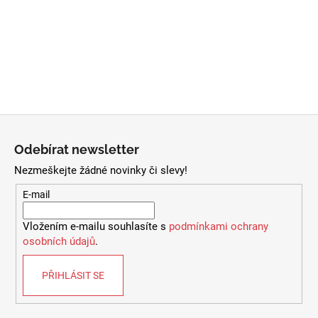
i
s
u
Z
á
Odebírat newsletter
p
Nezmeškejte žádné novinky či slevy!
a
t
E-mail
í
Vložením e-mailu souhlasíte s
podmínkami ochrany
osobních údajů
.
PŘIHLÁSIT SE