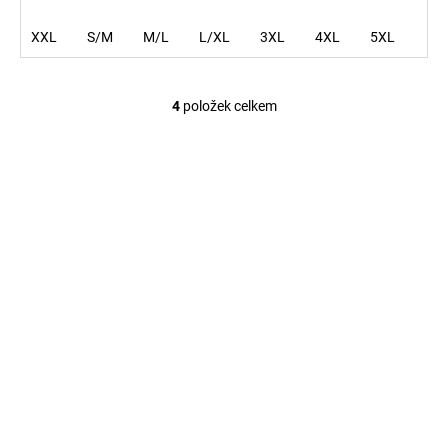
XXL
S/M
M/L
L/XL
3XL
4XL
5XL
4
položek celkem
O
v
l
á
d
a
c
í
p
r
v
k
y
v
ý
p