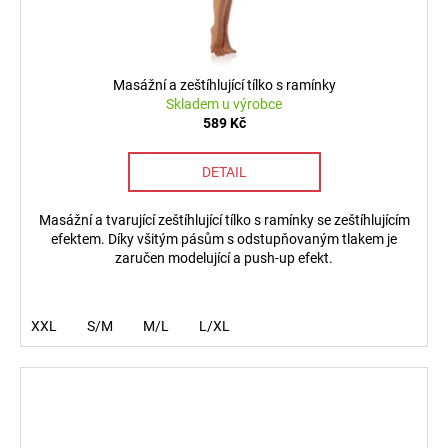
Masážní a zeštíhlující tílko s ramínky
Skladem u výrobce
589 Kč
DETAIL
Masážní a tvarující zeštíhlující tílko s ramínky se zeštíhlujícím
efektem. Díky všitým pásům s odstupňovaným tlakem je
zaručen modelující a push-up efekt.
XXL
S/M
M/L
L/XL