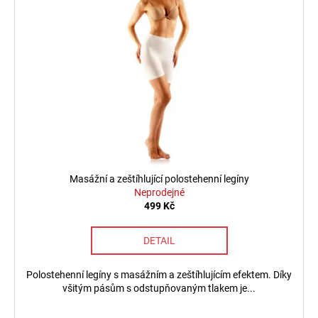
č
d
i
u
u
s
j
k
p
e
t
m
r
ů
e
o
d
u
ZEŠTÍHLUJÍCÍ
TÍLKO
k
S
t
OTEVŘENÝM
POPRSÍM
ů
Masážní a zeštíhlující polostehenní legíny
710
Neprodejné
Kč
499 Kč
DETAIL
Polostehenní legíny s masážním a zeštíhlujícím efektem. Díky
všitým pásům s odstupňovaným tlakem je...