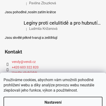
Pavlína Zbuzková
|
Hodnocení produktu je 4 z 5 hvězdiček.
Jsou pohodlné ,nosím zatím krátce
Legíny proti celulitidě a pro hubnutí pomocí FIR efektu
Ludmila Križanová
|
Hodnocení produktu je 5 z 5 hvězdiček.
Jsou skvělé pěkně tvaruji a zeštihlují
Kontakt
vendy
@
vendi.cz
+420 603 322 820
Vendin obchůdek
Používáme cookies, abychom vám umožnili pohodlné
prohlížení webu a díky analýze provozu webu neustále
zlepšovali jeho funkce, výkon a použitelnost.
Webová dílna IdeFixx
Nastavení