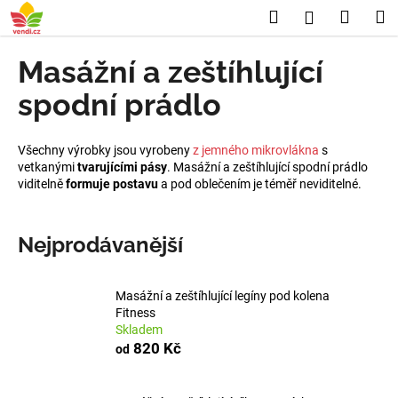
K
Přejít
Hledat
Nákup
M
Přihlášení
na
o
obsah
Zpět
Zpět
košík
š
Masážní a zeštíhlující
í
C
spodní prádlo
k
o
p
Všechny výrobky jsou vyrobeny
z jemného mikrovlákna
s
o
vetkanými
tvarujícími pásy
. Masážní a zeštíhlující spodní prádlo
viditelně
formuje postavu
a pod oblečením je téměř neviditelné.
t
ř
e
Nejprodávanější
b
u
Masážní a zeštíhlující legíny pod kolena
j
Fitness
e
Skladem
t
820 Kč
od
e
n