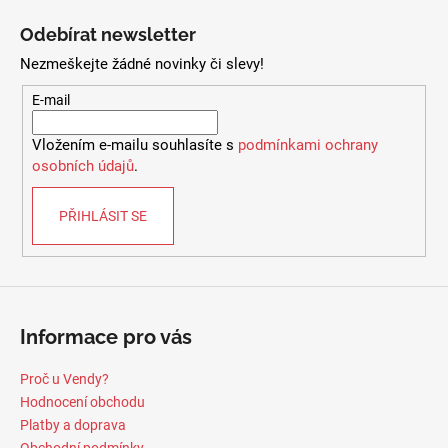
l
á
á
Odebírat newsletter
d
p
a
Nezmeškejte žádné novinky či slevy!
a
c
t
E-mail
í
í
p
Vložením e-mailu souhlasíte s
podmínkami ochrany
r
osobních údajů
.
v
k
PŘIHLÁSIT SE
y
v
ý
p
i
s
Informace pro vás
u
Proč u Vendy?
Hodnocení obchodu
Platby a doprava
Obchodní podmínky