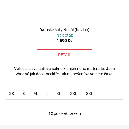
Dámské šaty Nepál (bavlna)
Na dotaz
1 590 Kč
DETAIL
Velice slušivá šatová sukně z příjemného materiálu. Jsou
vhodné jak do kanceláře, tak na nošení ve volném čase.
XS
S
M
L
XL
XXL
3XL
12
položek celkem
O
v
Z