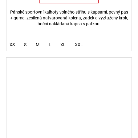
Pánské sportovní kalhoty volného střihu s kapsami, pevný pas
+ guma, zesílená natvarovaná kolena, zadek a vyztužený krok,
boční nakládaná kapsa s patkou.
XS
S
M
L
XL
XXL