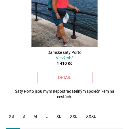
d
r
a
u
o
j
k
d
í
t
u
t
ů
k
?
t
ů
Dámské šaty Porto
Ve výrobě
1 410 Kč
HLEDAT
DETAIL
D
Šaty Porto jsou mým nepostradatelným společníkem na
cestách.
o
p
o
r
XS
S
M
L
XL
XXL
XXXL
u