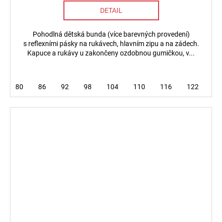
DETAIL
Pohodlná dětská bunda (více barevných provedení)
s reflexními pásky na rukávech, hlavním zipu a na zádech.
Kapuce a rukávy u zakončeny ozdobnou gumičkou, v...
80
86
92
98
104
110
116
122
12