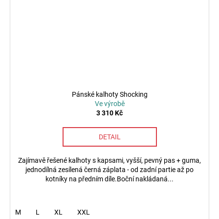
Pánské kalhoty Shocking
Ve výrobě
3 310 Kč
DETAIL
Zajímavě řešené kalhoty s kapsami, vyšší, pevný pas + guma,
jednodílná zesílená černá záplata - od zadní partie až po
kotníky na předním díle.Boční nakládaná...
M
L
XL
XXL