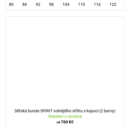
80
86
92
98
104
110
116
122
12
Dětská bunda SPIRIT volnějšího střihu s kapucí (2 barvy)
Skladem u výrobce
760 Kč
od