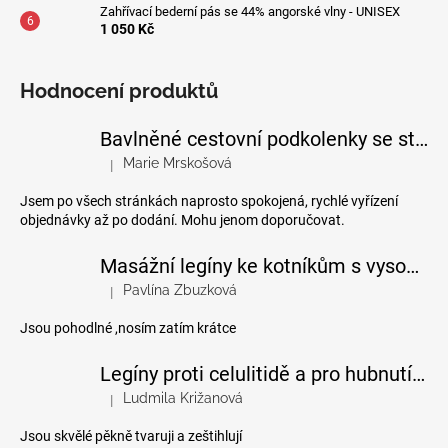
Zahřívací bederní pás se 44% angorské vlny - UNISEX
1 050 Kč
Hodnocení produktů
Bavlněné cestovní podkolenky se stupňovanou kompresí
Marie Mrskošová
|
Hodnocení produktu je 5 z 5 hvězdiček.
Jsem po všech stránkách naprosto spokojená, rychlé vyřízení
objednávky až po dodání. Mohu jenom doporučovat.
Masážní legíny ke kotníkům s vysokým pasem
Pavlína Zbuzková
|
Hodnocení produktu je 4 z 5 hvězdiček.
Jsou pohodlné ,nosím zatím krátce
Legíny proti celulitidě a pro hubnutí pomocí FIR efektu
Ludmila Križanová
|
Hodnocení produktu je 5 z 5 hvězdiček.
Jsou skvělé pěkně tvaruji a zeštihlují