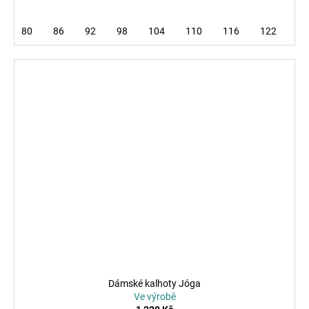
80
86
92
98
104
110
116
122
12
Dámské kalhoty Jóga
Ve výrobě