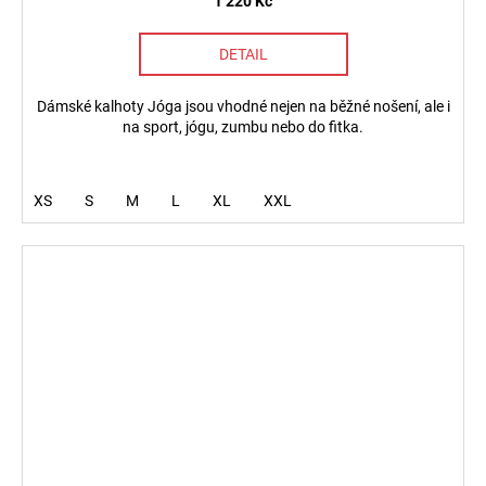
1 220 Kč
DETAIL
Dámské kalhoty Jóga jsou vhodné nejen na běžné nošení, ale i
na sport, jógu, zumbu nebo do fitka.
XS
S
M
L
XL
XXL