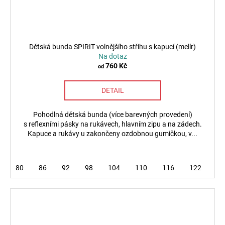
Dětská bunda SPIRIT volnějšího střihu s kapucí (melír)
Na dotaz
760 Kč
od
DETAIL
Pohodlná dětská bunda (více barevných provedení)
s reflexními pásky na rukávech, hlavním zipu a na zádech.
Kapuce a rukávy u zakončeny ozdobnou gumičkou, v...
80
86
92
98
104
110
116
122
12