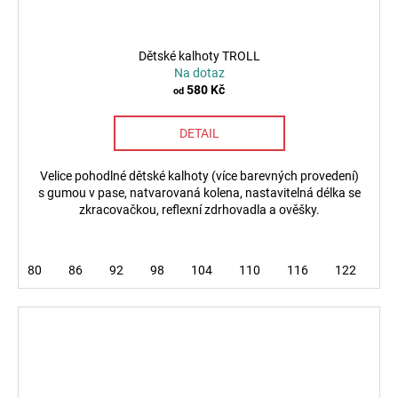
Dětské kalhoty TROLL
Na dotaz
580 Kč
od
DETAIL
Velice pohodlné dětské kalhoty (více barevných provedení)
s gumou v pase, natvarovaná kolena, nastavitelná délka se
zkracovačkou, reflexní zdrhovadla a ověšky.
80
86
92
98
104
110
116
122
12