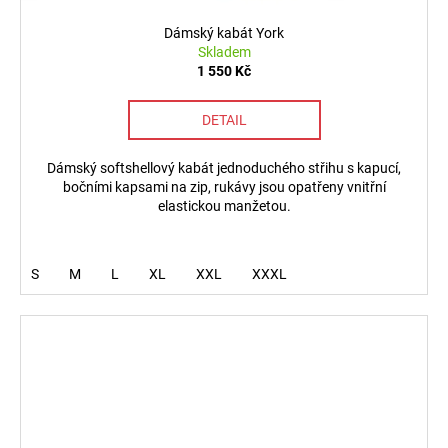
Dámský kabát York
Skladem
1 550 Kč
DETAIL
Dámský softshellový kabát jednoduchého střihu s kapucí,
bočními kapsami na zip, rukávy jsou opatřeny vnitřní
elastickou manžetou.
S
M
L
XL
XXL
XXXL