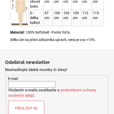
obvod
cm
cm
cm
cm
cm
cm
boků
D -
97
100
103
109
112
115
délka
cm
cm
cm
cm
cm
cm
kalhot
Materiál:
100% Softshell - Ponte Torto.
Délku lze na přání zákazníka upravit, cena je cca +15%.
Z
á
Odebírat newsletter
p
Nezmeškejte žádné novinky či slevy!
a
t
E-mail
í
Vložením e-mailu souhlasíte s
podmínkami ochrany
osobních údajů
.
PŘIHLÁSIT SE