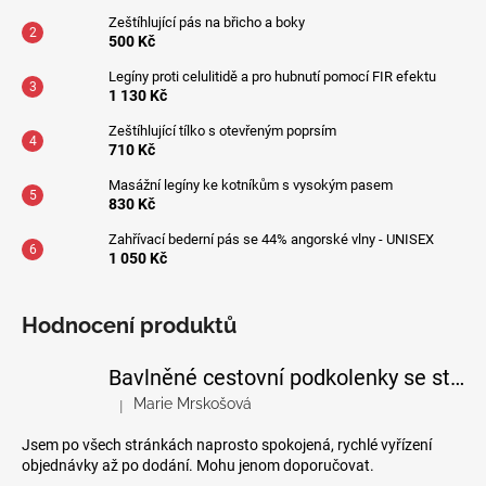
Zeštíhlující pás na břicho a boky
500 Kč
Legíny proti celulitidě a pro hubnutí pomocí FIR efektu
1 130 Kč
Zeštíhlující tílko s otevřeným poprsím
710 Kč
Masážní legíny ke kotníkům s vysokým pasem
830 Kč
Zahřívací bederní pás se 44% angorské vlny - UNISEX
1 050 Kč
Hodnocení produktů
Bavlněné cestovní podkolenky se stupňovanou kompresí
Marie Mrskošová
|
Hodnocení produktu je 5 z 5 hvězdiček.
Jsem po všech stránkách naprosto spokojená, rychlé vyřízení
objednávky až po dodání. Mohu jenom doporučovat.