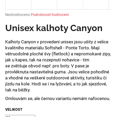
a
j
Průměrné
Neohodnoceno
Podrobnosti hodnocení
í
hodnocení
produktu
Unisex kalhoty Canyon
t
je
?
0,0
z
Kalhoty Canyon v provedení unisex jsou ušity z velice
5
kvalitního materiálu
Softshell - Ponte Torto
. Mají
hvězdiček.
větruodolné ploché švy (fletlock) a nepromokavé zipy,
jak u kapes, tak na rozepnutí nohavice - tím
HLEDAT
se zvětšuje obvod např. pro boty. V pase je
provléknuta nastavitelná guma. Jsou velice pohodlné
a vhodné na veškeré outdoorové aktivity, turistiku či
D
jízdu na kole. Hodí se i na lyžování, a to jak sjezdové,
o
tak na běžky.
p
Omlouvám se, ale černou variantu nemám nafocenou.
o
r
VELIKOST
u