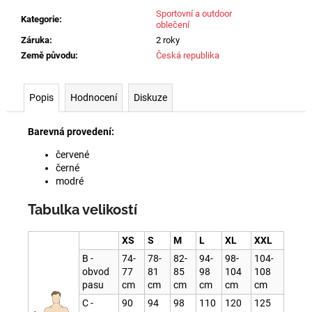
Sportovní a outdoor
Kategorie
:
oblečení
Záruka
:
2 roky
Země původu
:
Česká republika
Popis
Hodnocení
Diskuze
Barevná provedení:
červené
černé
modré
Tabulka velikostí
XS
S
M
L
XL
XXL
B -
74-
78-
82-
94-
98-
104-
obvod
77
81
85
98
104
108
pasu
cm
cm
cm
cm
cm
cm
C -
90
94
98
110
120
125