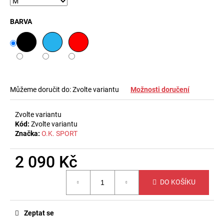
č
u
BARVA
j
e
m
e
ZEŠTÍHLUJÍCÍ
Můžeme doručit do:
Zvolte variantu
Možnosti doručení
PÁS
NA
BŘICHO
Zvolte variantu
A
Kód:
Zvolte variantu
BOKY
Značka:
O.K. SPORT
500
Kč
2 090 Kč
Měrná
DO KOŠÍKU
cena:
Zeptat se