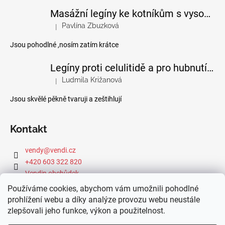
Masážní legíny ke kotníkům s vysokým pasem
Pavlína Zbuzková
|
Hodnocení produktu je 4 z 5 hvězdiček.
Jsou pohodlné ,nosím zatím krátce
Legíny proti celulitidě a pro hubnutí pomocí FIR efektu
Ludmila Križanová
|
Hodnocení produktu je 5 z 5 hvězdiček.
Jsou skvělé pěkně tvaruji a zeštihlují
Kontakt
vendy
@
vendi.cz
+420 603 322 820
Vendin obchůdek
Používáme cookies, abychom vám umožnili pohodlné
prohlížení webu a díky analýze provozu webu neustále
zlepšovali jeho funkce, výkon a použitelnost.
Webová dílna IdeFixx