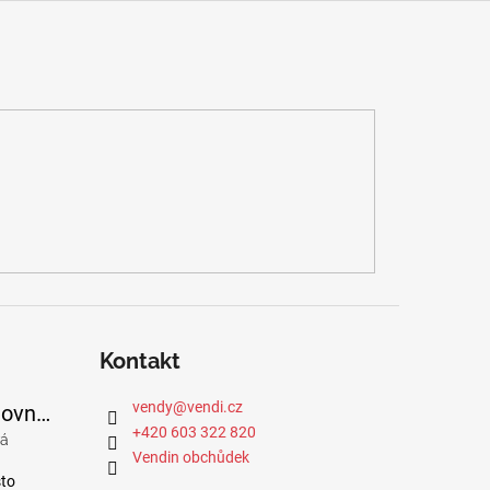
Kontakt
vendy
@
vendi.cz
Bavlněné cestovní podkolenky se stupňovanou kompresí
+420 603 322 820
vá
je 5 z 5 hvězdiček.
Vendin obchůdek
sto