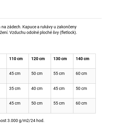
 a na zádech. Kapuce a rukávy u zakončeny
žení. Vzduchu odolné ploché švy (fletlock).
110 cm
120 cm
130 cm
140 cm
45 cm
50 cm
55 cm
60 cm
35 cm
40 cm
45 cm
50 cm
45 cm
50 cm
55 cm
60 cm
nost 3.000 g/m2/24 hod.