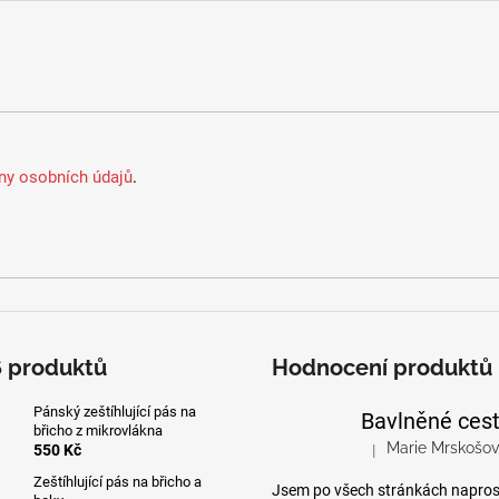
y osobních údajů
.
6 produktů
Hodnocení produktů
Pánský zeštíhlující pás na
břicho z mikrovlákna
Marie Mrskošo
550 Kč
|
Hodnocení produktu 
Zeštíhlující pás na břicho a
Jsem po všech stránkách napro