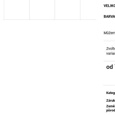
HUBNUTÍ POMOC
500 Kč
VELIK
1 130 Kč
BARVA
Můžeme
Zvolt
varia
od
Měrn
cena:
Kateg
Záru
Země
půvo