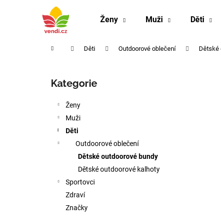
K
Přejít
na
o
Ženy
Muži
Děti
obsah
Zpět
Zpět
š
do
do
í
Domů
Děti
Outdoorové oblečení
Dětské 
k
obchodu
obchodu
P
o
Kategorie
Přeskočit
s
kategorie
t
Ženy
r
Muži
a
Děti
n
Outdoorové oblečení
n
Dětské outdoorové bundy
í
Dětské outdoorové kalhoty
p
Sportovci
a
Zdraví
n
Značky
PÁNSKÝ ZEŠTÍHLUJÍCÍ PÁS NA BŘICHO
e