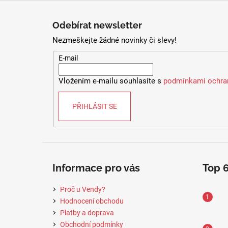
Z
á
Odebírat newsletter
p
Nezmeškejte žádné novinky či slevy!
a
t
E-mail
í
Vložením e-mailu souhlasíte s
podmínkami ochran
PŘIHLÁSIT SE
Informace pro vás
Top 
Proč u Vendy?
Hodnocení obchodu
Platby a doprava
Obchodní podmínky