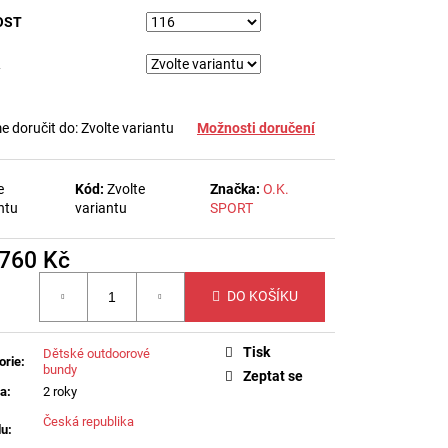
Í FIR EFEKTU
OST
 doručit do:
Zvolte variantu
Možnosti doručení
e
Kód:
Zvolte
Značka:
O.K.
ntu
variantu
SPORT
760 Kč
á
DO KOŠÍKU
Tisk
Dětské outdoorové
orie
:
bundy
Zeptat se
ka
:
2 roky
Česká republika
du
: