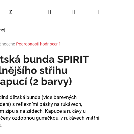
Hledat
Přihlášení
Nákupní
Značky
rvy)
košík
rné
dnoceno
Podrobnosti hodnocení
ení
tu
tská bunda SPIRIT
lnějšího střihu
kapucí (2 barvy)
ček.
lná dětská bunda (více barevných
dení) s reflexními pásky na rukávech,
ím zipu a na zádech. Kapuce a rukávy u
čeny ozdobnou gumičkou, v rukávech vnitřní
k.
ELULITIDĚ A PRO