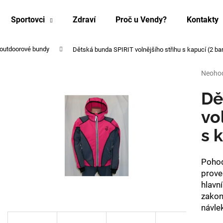
Sportovci
Zdraví
Proč u Vendy?
Kontakty
outdoorové bundy
Dětská bunda SPIRIT volnějšího střihu s kapucí (2 ba
Co potřebujete najít?
Průmě
Neoho
hodnoc
produk
Dě
HLEDAT
je
0,0
vo
z
s 
5
Doporučujeme
hvězdi
Pohod
prove
hlavn
zakon
návle
ZEŠTÍHLUJÍCÍ PÁS NA BŘICHO A BOKY
LEGÍNY PROTI C