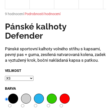
a
j
Průměrné
9 hodnocení
Podrobnosti hodnocení
í
hodnocení
produktu
Pánské kalhoty
t
je
?
5,0
Defender
z
5
hvězdiček.
Pánské sportovní kalhoty volného střihu s kapsami,
pevný pas + guma, zesílená natvarovaná kolena, zadek
HLEDAT
a vyztužený krok, boční nakládaná kapsa s patkou.
VELIKOST
D
o
BARVA
p
o
r
u