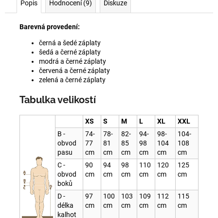
Popis
Hodnocení (9)
Diskuze
Barevná provedení:
černá a šedé záplaty
šedá a černé záplaty
modrá a černé záplaty
červená a černé záplaty
zelená a černé záplaty
Tabulka velikostí
XS
S
M
L
XL
XXL
B -
74-
78-
82-
94-
98-
104-
obvod
77
81
85
98
104
108
pasu
cm
cm
cm
cm
cm
cm
C -
90
94
98
110
120
125
obvod
cm
cm
cm
cm
cm
cm
boků
D -
97
100
103
109
112
115
délka
cm
cm
cm
cm
cm
cm
kalhot