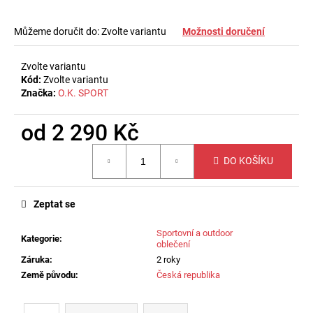
č
u
j
Můžeme doručit do:
Zvolte variantu
Možnosti doručení
e
m
Zvolte variantu
e
Kód:
Zvolte variantu
Značka:
O.K. SPORT
MASÁŽNÍ
od
2 290 Kč
LEGÍNY
KE
Měrná
KOTNÍKŮM
DO KOŠÍKU
cena:
S
VYSOKÝM
PASEM
Zeptat se
830
Kč
Sportovní a outdoor
Kategorie
:
oblečení
Záruka
:
2 roky
Země původu
:
Česká republika