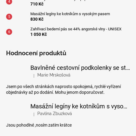
710 Kč
Masážní legíny ke kotníkům s vysokým pasem
830 Kč
Zahřívací bederní pás se 44% angorské vlny - UNISEX
1 050 Kč
Hodnocení produktů
Bavlněné cestovní podkolenky se stupňovanou kompresí
Marie Mrskošová
|
Hodnocení produktu je 5 z 5 hvězdiček.
Jsem po všech stránkách naprosto spokojená, rychlé vyřízení
objednávky až po dodání. Mohu jenom doporučovat.
Masážní legíny ke kotníkům s vysokým pasem
Pavlína Zbuzková
|
Hodnocení produktu je 4 z 5 hvězdiček.
Jsou pohodlné ,nosím zatím krátce