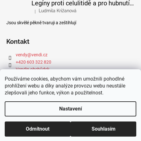
Legíny proti celulitidě a pro hubnutí pomocí FIR efektu
Ludmila Križanová
|
Hodnocení produktu je 5 z 5 hvězdiček.
Jsou skvělé pěkně tvaruji a zeštihlují
Kontakt
vendy
@
vendi.cz
+420 603 322 820
Vendin obchůdek
Používáme cookies, abychom vám umožnili pohodlné
prohlížení webu a díky analýze provozu webu neustále
zlepšovali jeho funkce, výkon a použitelnost.
Webová dílna IdeFixx
Nastavení
Vytvořil Shoptet
Copyright 2026
Vendin obchůdek
. Všechna práva vyhrazena.
Odmítnout
Souhlasím
Upravit nastavení cookies