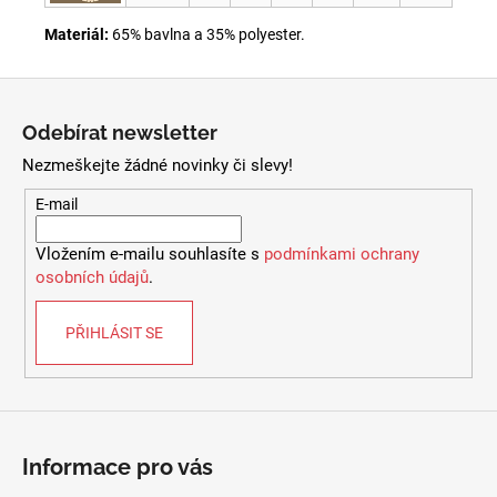
Materiál:
65% bavlna a 35% polyester.
Z
á
Odebírat newsletter
p
Nezmeškejte žádné novinky či slevy!
a
t
E-mail
í
Vložením e-mailu souhlasíte s
podmínkami ochrany
osobních údajů
.
PŘIHLÁSIT SE
Informace pro vás