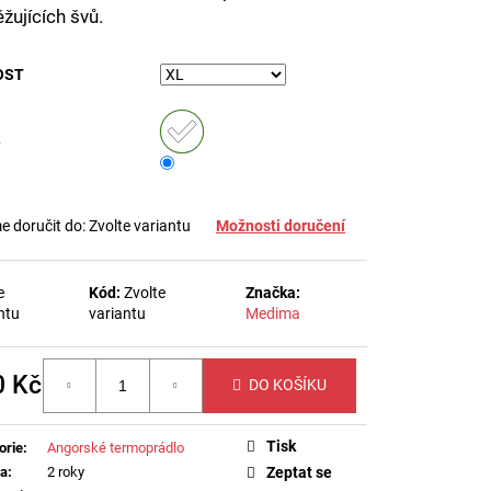
Í FIR EFEKTU
žujících švů.
OST
 doručit do:
Zvolte variantu
Možnosti doručení
e
Kód:
Zvolte
Značka:
ntu
variantu
Medima
0 Kč
DO KOŠÍKU
á
Tisk
orie
:
Angorské termoprádlo
ka
:
2 roky
Zeptat se