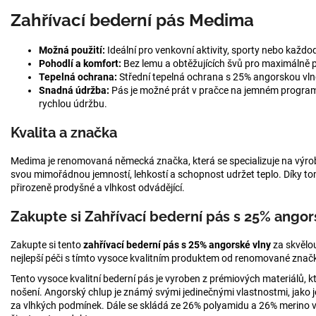
Zahřívací bederní pás Medima
Možná použití:
Ideální pro venkovní aktivity, sporty nebo každ
Pohodlí a komfort:
Bez lemu a obtěžujících švů pro maximálně p
Tepelná ochrana:
Střední tepelná ochrana s 25% angorskou vlno
Snadná údržba:
Pás je možné prát v pračce na jemném programu
rychlou údržbu.
Kvalita a značka
Medima je renomovaná německá značka, která se specializuje na výr
svou mimořádnou jemností, lehkostí a schopnost udržet teplo. Díky to
přirozeně prodyšné a vlhkost odvádějící.
Zakupte si Zahřívací bederní pás s 25% angor
Zakupte si tento
zahřívací bederní pás s 25% angorské vlny
za skvělou
nejlepší péči s tímto vysoce kvalitním produktem od renomované zna
Tento vysoce kvalitní bederní pás je vyroben z prémiových materiálů, kt
nošení. Angorský chlup je známý svými jedinečnými vlastnostmi, jako je
za vlhkých podmínek. Dále se skládá ze 26% polyamidu a 26% merino vln