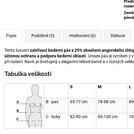
Předn
mater
Země
půvo
Popis
Podobné (5)
Hodnocení (6)
Diskuze
Tento luxusní
zahřívací bederní pás s 25% obsahem angorského chlu
účinnou ochranu a podporu bederní oblasti
. Unisex pás je vyroben z 
při nošení. Navíc je dostupný v elegantní tělové barvě a v různých velik
Tabulka velikostí
S
M
L
B - pas
65-77 cm
78-88 cm
89
C - boky
82-90 cm
90-100 cm
10