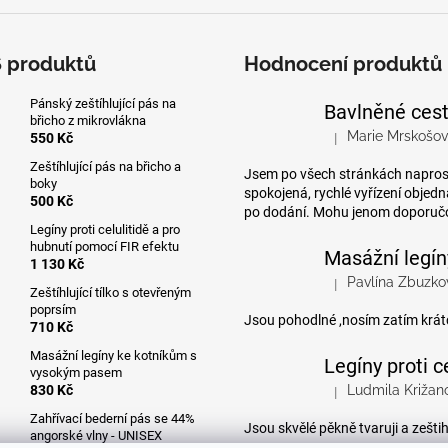
6 produktů
Hodnocení produktů
Pánský zeštíhlující pás na
břicho z mikrovlákna
Marie Mrskošo
550 Kč
|
Hodnocení produktu 
Zeštíhlující pás na břicho a
Jsem po všech stránkách napro
boky
spokojená, rychlé vyřízení objed
500 Kč
po dodání. Mohu jenom doporuč
Legíny proti celulitidě a pro
hubnutí pomocí FIR efektu
1 130 Kč
Pavlína Zbuzko
|
Hodnocení produktu 
Zeštíhlující tílko s otevřeným
poprsím
Jsou pohodlné ,nosím zatím krát
710 Kč
Masážní legíny ke kotníkům s
vysokým pasem
830 Kč
Ludmila Križan
|
Hodnocení produktu 
Zahřívací bederní pás se 44%
Jsou skvělé pěkně tvaruji a zeštih
angorské vlny - UNISEX