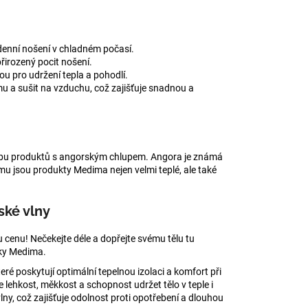
odenní nošení v chladném počasí.
řirozený pocit nošení.
u pro udržení tepla a pohodlí.
 a sušit na vzduchu, což zajišťuje snadnou a
obu produktů s angorským chlupem. Angora je známá
mu jsou produkty Medima nejen velmi teplé, ale také
ské vlny
 cenu! Nečekejte déle a dopřejte svému tělu tu
čky Medima.
eré poskytují optimální tepelnou izolaci a komfort při
 lehkost, měkkost a schopnost udržet tělo v teple i
y, což zajišťuje odolnost proti opotřebení a dlouhou