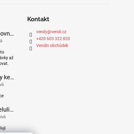
Kontakt
vendy
@
vendi.cz
Bavlněné cestovní podkolenky se stupňovanou kompresí
+420 603 322 820
vá
je 5 z 5 hvězdiček.
Vendin obchůdek
sto
návky až
ovat.
Masážní legíny ke kotníkům s vysokým pasem
vá
je 4 z 5 hvězdiček.
ce
Legíny proti celulitidě a pro hubnutí pomocí FIR efektu
ová
je 5 z 5 hvězdiček.
lují