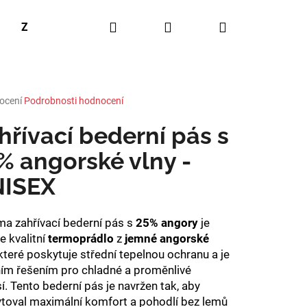
Hledat
Přihlášení
Nákupní
Značky
košík
rné
ocení
Podrobnosti hodnocení
ení
tu
hřívací bederní pás s
% angorské vlny -
ISEX
ček.
a zahřívací bederní pás s
25% angory
je
e kvalitní
termoprádlo
z
jemné angorské
 které poskytuje střední tepelnou ochranu a je
ním řešením pro chladné a proměnlivé
í. Tento bederní pás je navržen tak, aby
ELULITIDĚ A PRO
toval maximální komfort a pohodlí bez lemů