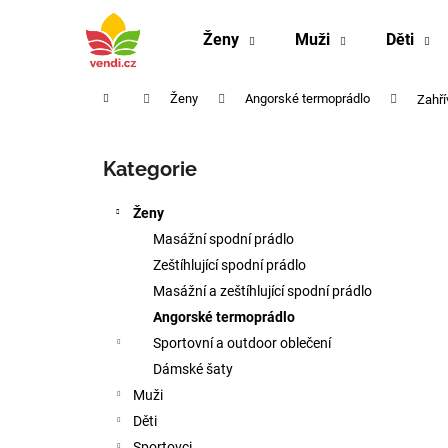
K
Přejít
na
o
Ženy
Muži
Děti
obsah
Zpět
Zpět
š
do
do
í
Domů
Ženy
Angorské termoprádlo
Zahří
k
obchodu
obchodu
P
o
Kategorie
Přeskočit
s
kategorie
t
Ženy
r
Masážní spodní prádlo
a
Zeštíhlující spodní prádlo
n
Masážní a zeštíhlující spodní prádlo
n
Angorské termoprádlo
í
Sportovní a outdoor oblečení
p
Dámské šaty
a
Muži
n
Děti
PÁNSKÝ ZEŠTÍHLUJÍCÍ PÁS NA BŘICHO
e
Sportovci