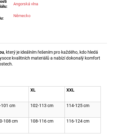
osti
Angorská vlna
iálu
:
Německo
du
:
pu
, který je ideálním řešením pro každého, kdo hledá
vysoce kvalitních materiálů a nabízí dokonalý komfort
ostech.
XL
XXL
-101 cm
102-113 cm
114-125 cm
0-108 cm
108-116 cm
116-124 cm