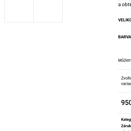
HUBNUTÍ POMOC
500 Kč
a obtě
1 130 Kč
VELIK
BARVA
Můžeme
Zvolt
varia
95
Měrn
cena:
Kateg
Záru