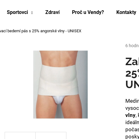
Sportovci
Zdraví
Proč u Vendy?
Kontakty
vací bederní pás s 25% angorské vlny - UNISEX
Co potřebujete najít?
Průmě
6 hodn
hodnoc
produk
Za
HLEDAT
je
5,0
25
z
UN
5
Doporučujeme
hvězdi
Medim
vysoc
vlny
,
ideál
počas
ZEŠTÍHLUJÍCÍ PÁS NA BŘICHO A BOKY
LEGÍNY PROTI C
posky