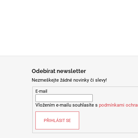
Z
á
Odebírat newsletter
p
Nezmeškejte žádné novinky či slevy!
a
t
E-mail
í
Vložením e-mailu souhlasíte s
podmínkami ochran
PŘIHLÁSIT SE