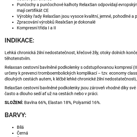
Punčochy a punčochové kalhoty RelaxSan odpovídají evropský
mají certifikát CE
Výrobky řady RelaxSan jsou vysoce kvalitní, jemné, pohodlné a 
Zpracování výrobků RealxSan je dokonalé
Kompresní třída I a II
INDIKACE:
Lehká chronická žilní nedostatečnost, křečové žíly, otoky dolních konče
těhotenstvím.
Relaxsan cestovní bavlněné podkolenky s odstupňovanou kompresí (II.
určeny k prevenci tromboembolických komplikací – tzv. economy class 
dlouhých cestách autem, k léčbě lehké chronické žilní nedostatečnosti,
RelaxSan cestovní bavlněné podkolenky jsou zároveň vhodné díky své 
často a dlouho sedí ať už na cestách nebo v práci.
SLOŽENÍ:
Bavlna 66%, Elastan 18%, Polyamid 16%.
BARVY:
Bílá
Černá