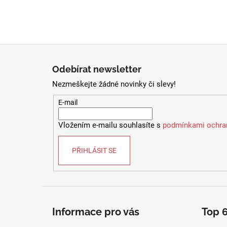
Z
á
Odebírat newsletter
p
Nezmeškejte žádné novinky či slevy!
a
t
E-mail
í
Vložením e-mailu souhlasíte s
podmínkami ochran
PŘIHLÁSIT SE
Informace pro vás
Top 