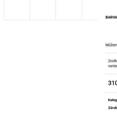
HUBNUTÍ POMOC
500 Kč
1 130 Kč
BARVA
Můžeme
Zvolt
varia
31
Měrn
cena:
Kateg
Záru