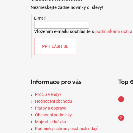
Z MIKROVLÁKNA
p
l
Nezmeškejte žádné novinky či slevy!
550 Kč
a
t
E-mail
í
Vložením e-mailu souhlasíte s
podmínkami ochran
PŘIHLÁSIT SE
Informace pro vás
Top 
Proč u Vendy?
Hodnocení obchodu
Platby a doprava
Obchodní podmínky
Moje objednávka
Podmínky ochrany osobních údajů