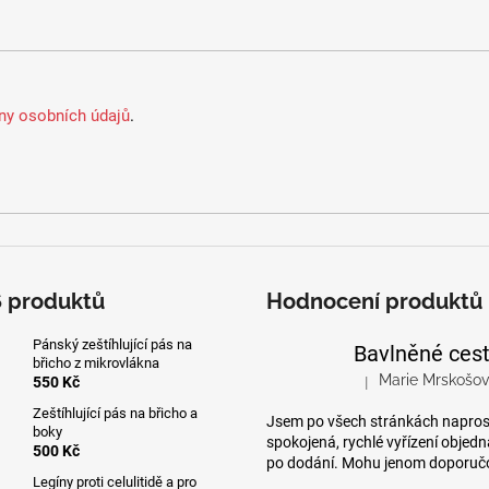
HUBNUTÍ POMOC
500 Kč
1 130 Kč
y osobních údajů
.
6 produktů
Hodnocení produktů
Pánský zeštíhlující pás na
břicho z mikrovlákna
Marie Mrskošo
550 Kč
|
Hodnocení produktu 
Zeštíhlující pás na břicho a
Jsem po všech stránkách napro
boky
spokojená, rychlé vyřízení objed
500 Kč
po dodání. Mohu jenom doporuč
Legíny proti celulitidě a pro