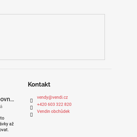
Í FIR EFEKTU
Kontakt
vendy
@
vendi.cz
Bavlněné cestovní podkolenky se stupňovanou kompresí
+420 603 322 820
vá
je 5 z 5 hvězdiček.
Vendin obchůdek
sto
návky až
ovat.