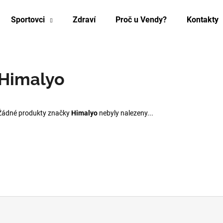
Sportovci
Zdraví
Proč u Vendy?
Kontakty
Co potřebujete najít?
Himalyo
HLEDAT
Žádné produkty značky
Himalyo
nebyly nalezeny...
Doporučujeme
ZEŠTÍHLUJÍCÍ PÁS NA BŘICHO A BOKY
LEGÍNY PROTI C