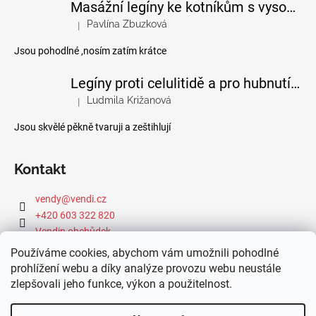
Masážní legíny ke kotníkům s vysokým pasem
Pavlína Zbuzková
|
Hodnocení produktu je 4 z 5 hvězdiček.
Jsou pohodlné ,nosím zatím krátce
Legíny proti celulitidě a pro hubnutí pomocí FIR efektu
Ludmila Križanová
|
Hodnocení produktu je 5 z 5 hvězdiček.
Jsou skvělé pěkně tvaruji a zeštihlují
Kontakt
vendy
@
vendi.cz
+420 603 322 820
Vendin obchůdek
Používáme cookies, abychom vám umožnili pohodlné
prohlížení webu a díky analýze provozu webu neustále
zlepšovali jeho funkce, výkon a použitelnost.
Webová dílna IdeFixx