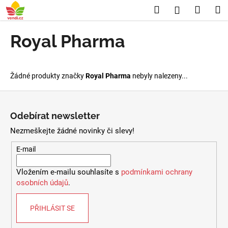
K
Přejít
Hledat
Nákup
M
Přihlášení
na
o
obsah
Zpět
Zpět
košík
š
Royal Pharma
í
C
k
o
Žádné produkty značky
Royal Pharma
nebyly nalezeny...
p
o
Z
t
á
Odebírat newsletter
ř
p
Nezmeškejte žádné novinky či slevy!
e
a
b
t
E-mail
u
í
Vložením e-mailu souhlasíte s
podmínkami ochrany
j
osobních údajů
.
e
t
PŘIHLÁSIT SE
e
n