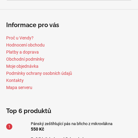
a
j
í
Informace pro vás
t
?
Proč u Vendy?
Hodnocení obchodu
Platby a doprava
Obchodní podmínky
Moje objednávka
HLEDAT
Podmínky ochrany osobních údajů
Kontakty
Mapa serveru
D
o
Top 6 produktů
p
o
Pánský zeštíhlující pás na břicho z mikrovlákna
r
550 Kč
u