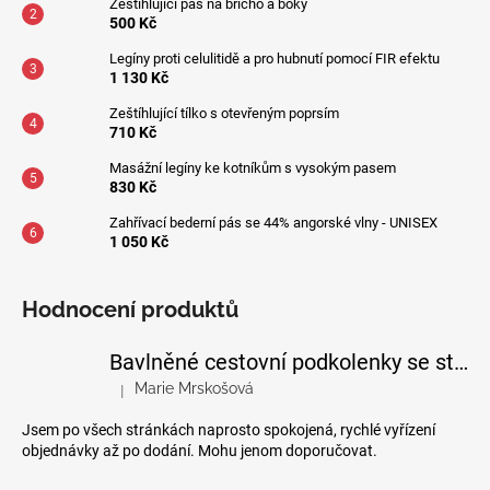
č
Zeštíhlující pás na břicho a boky
500 Kč
u
j
Legíny proti celulitidě a pro hubnutí pomocí FIR efektu
e
1 130 Kč
m
Zeštíhlující tílko s otevřeným poprsím
e
710 Kč
Masážní legíny ke kotníkům s vysokým pasem
ZEŠTÍHLUJÍCÍ
830 Kč
PÁS
Zahřívací bederní pás se 44% angorské vlny - UNISEX
NA
1 050 Kč
BŘICHO
A
BOKY
Hodnocení produktů
500
Kč
Bavlněné cestovní podkolenky se stupňovanou kompresí
Marie Mrskošová
|
Hodnocení produktu je 5 z 5 hvězdiček.
Jsem po všech stránkách naprosto spokojená, rychlé vyřízení
objednávky až po dodání. Mohu jenom doporučovat.