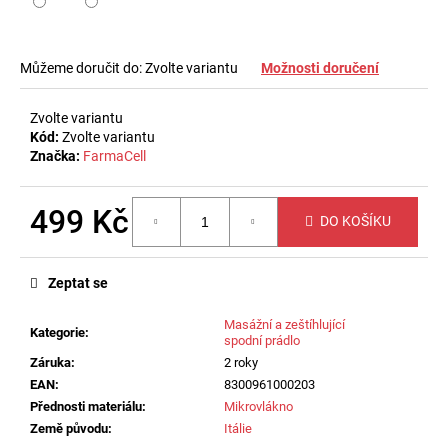
č
u
j
e
Můžeme doručit do:
Zvolte variantu
Možnosti doručení
m
e
Zvolte variantu
Kód:
Zvolte variantu
Značka:
FarmaCell
PÁNSKÝ
ZEŠTÍHLUJÍCÍ
PÁS
499 Kč
DO KOŠÍKU
NA
BŘICHO
Měrná
Z
cena:
MIKROVLÁKNA
Zeptat se
550
Kč
Masážní a zeštíhlující
Kategorie
:
spodní prádlo
Záruka
:
2 roky
EAN
:
8300961000203
Přednosti materiálu
:
Mikrovlákno
Země původu
:
Itálie