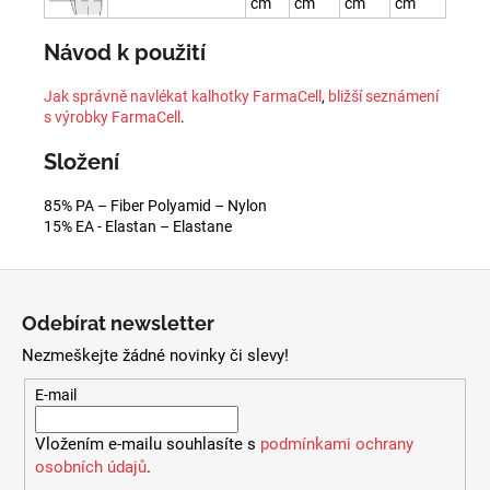
cm
cm
cm
cm
Návod k použití
Jak správně navlékat kalhotky FarmaCell
,
bližší seznámení
s výrobky FarmaCell
.
Složení
85% PA – Fiber Polyamid – Nylon
15% EA - Elastan – Elastane
Z
á
Odebírat newsletter
p
Nezmeškejte žádné novinky či slevy!
a
t
E-mail
í
Vložením e-mailu souhlasíte s
podmínkami ochrany
osobních údajů
.