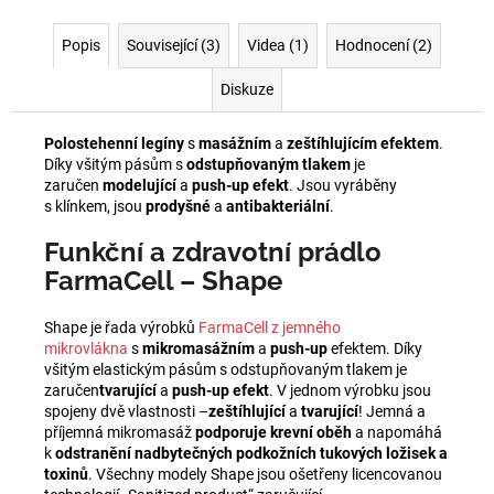
Popis
Související (3)
Videa (1)
Hodnocení (2)
Diskuze
Polostehenní legíny
s
masážním
a
zeštíhlujícím efektem
.
Díky všitým pásům s
odstupňovaným tlakem
je
zaručen
modelující
a
push-up efekt
. Jsou vyráběny
s klínkem, jsou
prodyšné
a
antibakteriální
.
Funkční a zdravotní prádlo
FarmaCell – Shape
Shape je řada výrobků
FarmaCell z jemného
mikrovlákna
s
mikromasážním
a
push-up
efektem. Díky
všitým elastickým pásům s odstupňovaným tlakem je
zaručen
tvarující
a
push-up efekt
. V jednom výrobku jsou
spojeny dvě vlastnosti –
zeštíhlující
a
tvarující
! Jemná a
příjemná mikromasáž
podporuje krevní oběh
a napomáhá
k
odstranění nadbytečných podkožních tukových ložisek a
toxinů
. Všechny modely Shape jsou ošetřeny licencovanou