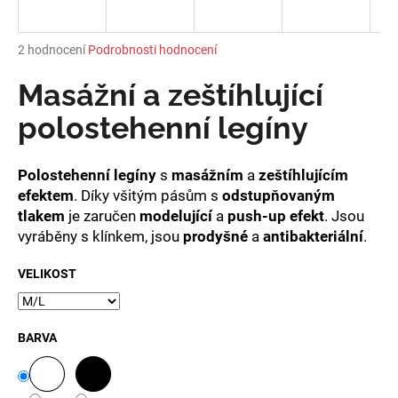
a
j
Průměrné
2 hodnocení
Podrobnosti hodnocení
í
hodnocení
produktu
Masážní a zeštíhlující
t
je
?
5,0
polostehenní legíny
z
5
hvězdiček.
Polostehenní legíny
s
masážním
a
zeštíhlujícím
efektem
. Díky všitým pásům s
odstupňovaným
HLEDAT
tlakem
je zaručen
modelující
a
push-up efekt
. Jsou
vyráběny s klínkem, jsou
prodyšné
a
antibakteriální
.
VELIKOST
D
o
p
BARVA
o
r
u