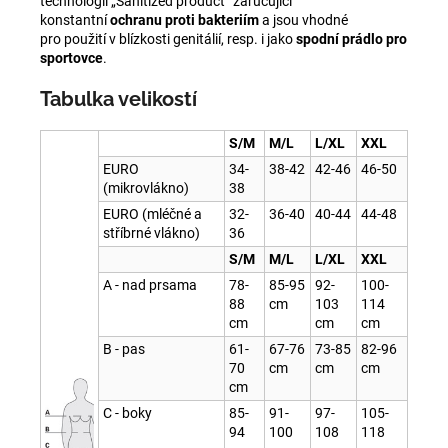
technologií „Sanitized product“ zaručující
konstantní
ochranu
proti bakteriím
a jsou vhodné
pro použití v blízkosti genitálií, resp. i jako
spodní prádlo
pro
sportovce
.
Tabulka velikostí
S/M
M/L
L/XL
XXL
EURO
34-
38-42
42-46
46-50
(mikrovlákno)
38
EURO (mléčné a
32-
36-40
40-44
44-48
stříbrné vlákno)
36
S/M
M/L
L/XL
XXL
A - nad prsama
78-
85-95
92-
100-
88
cm
103
114
cm
cm
cm
B - pas
61-
67-76
73-85
82-96
70
cm
cm
cm
cm
C - boky
85-
91-
97-
105-
94
100
108
118