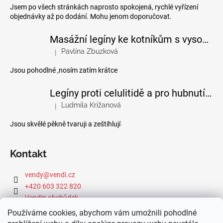
Jsem po všech stránkách naprosto spokojená, rychlé vyřízení
objednávky až po dodání. Mohu jenom doporučovat.
Masážní legíny ke kotníkům s vysokým pasem
Pavlína Zbuzková
|
Hodnocení produktu je 4 z 5 hvězdiček.
Jsou pohodlné ,nosím zatím krátce
Legíny proti celulitidě a pro hubnutí pomocí FIR efektu
Ludmila Križanová
|
Hodnocení produktu je 5 z 5 hvězdiček.
Jsou skvělé pěkně tvaruji a zeštihlují
Kontakt
vendy
@
vendi.cz
+420 603 322 820
Vendin obchůdek
Používáme cookies, abychom vám umožnili pohodlné