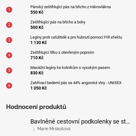
Pánský zeštíhlující pás na břicho z mikrovlákna
550 Kč
Zeštíhlující pás na břicho a boky
500 Kč
Legíny proti celulitidě a pro hubnutí pomocí FIR efektu
1 130 Kč
Zeštíhlující tílko s otevřeným poprsím
710 Kč
Masážní legíny ke kotníkům s vysokým pasem
830 Kč
Zahřívací bederní pás se 44% angorské vlny - UNISEX
1 050 Kč
Hodnocení produktů
Bavlněné cestovní podkolenky se stupňovanou kompresí
Marie Mrskošová
|
Hodnocení produktu je 5 z 5 hvězdiček.