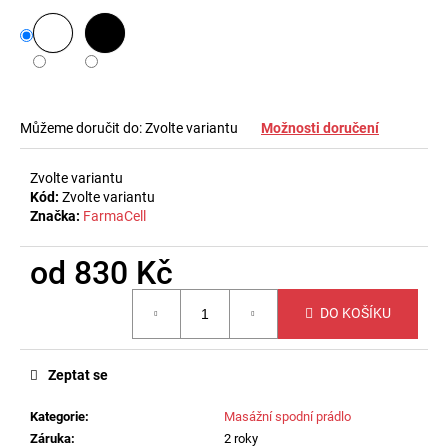
č
u
j
e
m
e
Můžeme doručit do:
Zvolte variantu
Možnosti doručení
ZEŠTÍHLUJÍCÍ
Zvolte variantu
PÁS
Kód:
Zvolte variantu
NA
Značka:
FarmaCell
BŘICHO
A
BOKY
od
830 Kč
500
Měrná
Kč
DO KOŠÍKU
cena:
Zeptat se
Kategorie
:
Masážní spodní prádlo
Záruka
:
2 roky