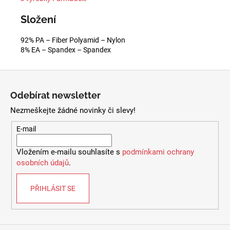
Složení
92% PA – Fiber Polyamid – Nylon
8% EA – Spandex – Spandex
Z
á
Odebírat newsletter
p
Nezmeškejte žádné novinky či slevy!
a
t
E-mail
í
Vložením e-mailu souhlasíte s
podmínkami ochrany
osobních údajů
.
PŘIHLÁSIT SE