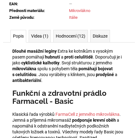
EAN
:
—
Přednosti materiálu
:
Mikrovlákno
Země původu
:
Itálie
Popis
Videa (1)
Hodnocení (12)
Diskuze
Dlouhé masážní legíny
Extra ke kotníkům s vysokým
pasem pomáhají
hubnutí
a
proti celulitidě
. Doporučuji je i
jako
cyklistické kalhotky
. Svojí strukturou z jemného
mikrovlákna
spolu s pohybem těla
pomáhají bojovat
s celulitidou
. Jsou vyráběny s klínkem, jsou
prodyšné
a
antibakteriální
.
Funkční a zdravotní prádlo
Farmacell - Basic
Klasická řada výrobků
FarmaCell z jemného mikrovlákna
.
Jemná a příjemná mikromasáž
podporuje krevní oběh
a
napomáhá k odstranění nadbytečných podkožních
tukových ložisek a toxinů. Všechny modely řady Basic jsou
ošetřeny licencovanou technologií „Sanitized