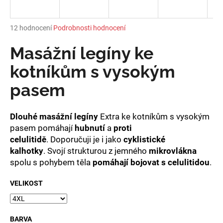
a
j
Průměrné
12 hodnocení
Podrobnosti hodnocení
í
hodnocení
produktu
Masážní legíny ke
t
je
?
4,8
kotníkům s vysokým
z
pasem
5
hvězdiček.
Dlouhé masážní legíny
Extra ke kotníkům s vysokým
HLEDAT
pasem pomáhají
hubnutí
a
proti
celulitidě
. Doporučuji je i jako
cyklistické
kalhotky
. Svojí strukturou z jemného
mikrovlákna
D
spolu s pohybem těla
pomáhají bojovat s celulitidou
.
o
p
VELIKOST
o
r
u
BARVA