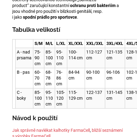
product“ zaručující konstantní
ochranu
proti bakteriím
a
jsou vhodné pro použití v blízkosti genitálií, resp.
i jako
spodní prádlo
pro sportovce
.
Tabulka velikostí
S/M
M/L
L/XL
XL/XXL
XXL/3XL
3XL/4XL
4XL/
A - nad
75-
85-
95-
100-
112-127
121-135
128-
prsama
90
100
110
114 cm
cm
cm
cm
cm
cm
cm
B - pas
60-
68-
76-
84-94
90-100
96-106
102-
70
78
86
cm
cm
cm
cm
cm
cm
cm
C -
85-
95-
105-
115-
122-137
131-145
138-
boky
100
110
120
129 cm
cm
cm
cm
cm
cm
cm
Návod k použití
Jak správně navlékat kalhotky FarmaCell
,
bližší seznámení
s výrobky FarmaCell
.