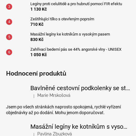
Legíny proti celulitidě a pro hubnutí pomocí FIR efektu
1 130 Kč
Zeštíhlující tílko s otevřeným poprsím
710 Kč
Masážní legíny ke kotníkům s vysokým pasem
830 Kč
Zahřívací bederní pás se 44% angorské vlny - UNISEX
1 050 Kč
Hodnocení produktů
Bavlněné cestovní podkolenky se stupňovanou kompresí
Marie Mrskošová
|
Hodnocení produktu je 5 z 5 hvězdiček.
Jsem po všech stránkách naprosto spokojená, rychlé vyřízení
objednávky až po dodání. Mohu jenom doporučovat.
Masážní legíny ke kotníkům s vysokým pasem
Pavlína Zbuzková
|