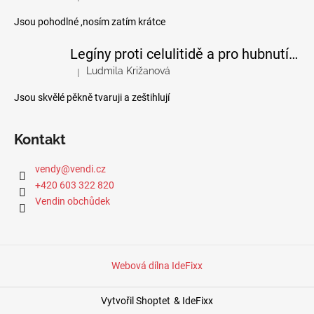
Hodnocení produktu je 4 z 5 hvězdiček.
Jsou pohodlné ,nosím zatím krátce
Legíny proti celulitidě a pro hubnutí pomocí FIR efektu
Ludmila Križanová
|
Hodnocení produktu je 5 z 5 hvězdiček.
Jsou skvělé pěkně tvaruji a zeštihlují
Kontakt
vendy
@
vendi.cz
+420 603 322 820
Vendin obchůdek
Webová dílna IdeFixx
Vytvořil Shoptet