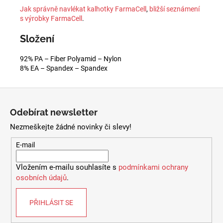
Jak správně navlékat kalhotky FarmaCell
,
bližší seznámení
s výrobky FarmaCell
.
Složení
92% PA – Fiber Polyamid – Nylon
8% EA – Spandex – Spandex
Z
á
Odebírat newsletter
p
Nezmeškejte žádné novinky či slevy!
a
t
E-mail
í
Vložením e-mailu souhlasíte s
podmínkami ochrany
osobních údajů
.
PŘIHLÁSIT SE