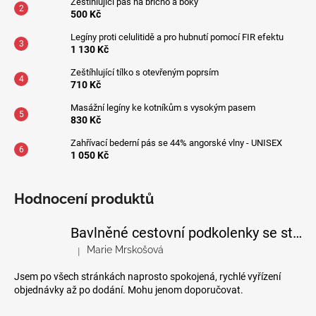
Zeštíhlující pás na břicho a boky
500 Kč
Legíny proti celulitidě a pro hubnutí pomocí FIR efektu
1 130 Kč
Zeštíhlující tílko s otevřeným poprsím
710 Kč
Masážní legíny ke kotníkům s vysokým pasem
830 Kč
Zahřívací bederní pás se 44% angorské vlny - UNISEX
1 050 Kč
Hodnocení produktů
Bavlněné cestovní podkolenky se stupňovanou kompresí
Marie Mrskošová
|
Hodnocení produktu je 5 z 5 hvězdiček.
Jsem po všech stránkách naprosto spokojená, rychlé vyřízení
objednávky až po dodání. Mohu jenom doporučovat.