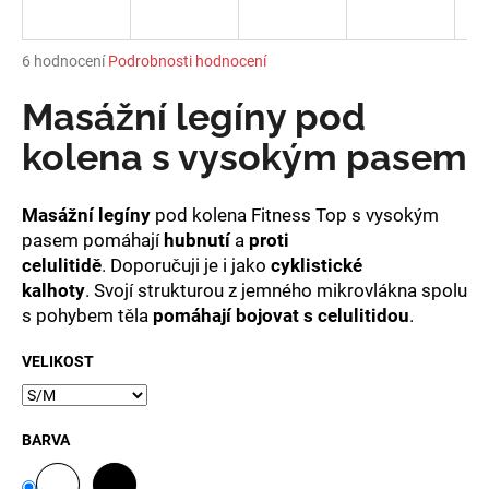
a
j
Průměrné
6 hodnocení
Podrobnosti hodnocení
í
hodnocení
produktu
Masážní legíny pod
t
je
?
5,0
kolena s vysokým pasem
z
5
hvězdiček.
Masážní legíny
pod kolena Fitness Top s vysokým
pasem pomáhají
hubnutí
a
proti
HLEDAT
celulitidě
. Doporučuji je i jako
cyklistické
kalhoty
. Svojí strukturou z jemného mikrovlákna spolu
s pohybem těla
pomáhají bojovat s celulitidou
.
D
VELIKOST
o
p
o
BARVA
r
u