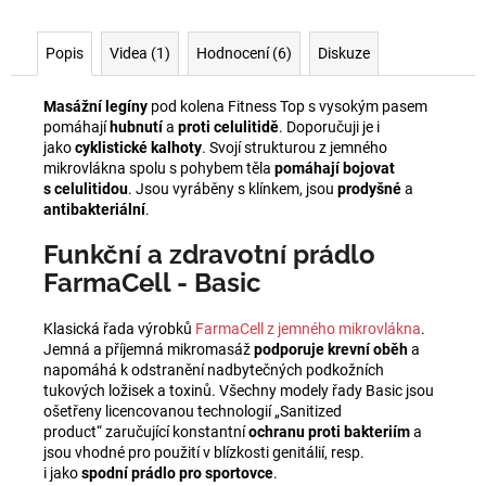
Popis
Videa (1)
Hodnocení (6)
Diskuze
Masážní legíny
pod kolena Fitness Top s vysokým pasem
pomáhají
hubnutí
a
proti celulitidě
. Doporučuji je i
jako
cyklistické kalhoty
. Svojí strukturou z jemného
mikrovlákna spolu s pohybem těla
pomáhají bojovat
s celulitidou
. Jsou vyráběny s klínkem, jsou
prodyšné
a
antibakteriální
.
Funkční a zdravotní prádlo
FarmaCell - Basic
Klasická řada výrobků
FarmaCell z jemného mikrovlákna
.
Jemná a příjemná mikromasáž
podporuje krevní oběh
a
napomáhá k odstranění nadbytečných podkožních
tukových ložisek a toxinů. Všechny modely řady Basic jsou
ošetřeny licencovanou technologií „Sanitized
product“ zaručující konstantní
ochranu
proti bakteriím
a
jsou vhodné pro použití v blízkosti genitálií, resp.
i jako
spodní prádlo
pro sportovce
.