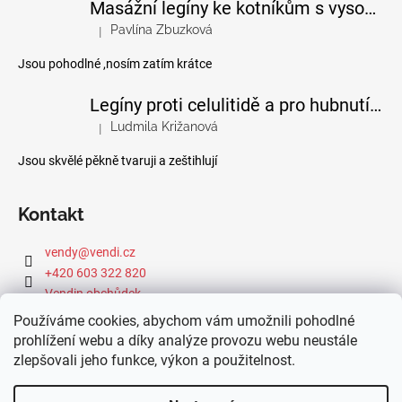
Masážní legíny ke kotníkům s vysokým pasem
Pavlína Zbuzková
|
Hodnocení produktu je 4 z 5 hvězdiček.
Jsou pohodlné ,nosím zatím krátce
Legíny proti celulitidě a pro hubnutí pomocí FIR efektu
Ludmila Križanová
|
Hodnocení produktu je 5 z 5 hvězdiček.
Jsou skvělé pěkně tvaruji a zeštihlují
Kontakt
vendy
@
vendi.cz
+420 603 322 820
Vendin obchůdek
Používáme cookies, abychom vám umožnili pohodlné
prohlížení webu a díky analýze provozu webu neustále
zlepšovali jeho funkce, výkon a použitelnost.
Webová dílna IdeFixx