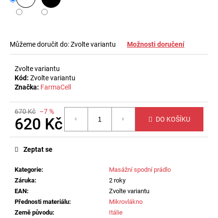
č
u
j
e
m
Můžeme doručit do:
Zvolte variantu
Možnosti doručení
e
Zvolte variantu
Kód:
Zvolte variantu
ZAHŘÍVACÍ
Značka:
FarmaCell
BEDERNÍ
PÁS
SE
670 Kč
–7 %
44%
620 Kč
DO KOŠÍKU
ANGORSKÉ
VLNY
Měrná
-
cena:
UNISEX
Zeptat se
1
Kategorie
:
Masážní spodní prádlo
050
Kč
Záruka
:
2 roky
EAN
:
Zvolte variantu
Přednosti materiálu
:
Mikrovlákno
Země původu
:
Itálie