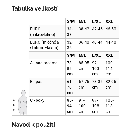
Tabulka velikostí
S/M
M/L
L/XL
XXL
EURO
34-
38-42
42-46
46-50
(mikrovlákno)
38
EURO (mléčné a
32-
36-40
40-44
44-48
stříbrné vlákno)
36
S/M
M/L
L/XL
XXL
A - nad prsama
78-
85-95
92-
100-
88
cm
103
114
cm
cm
cm
B - pas
61-
67-76
73-85
82-96
70
cm
cm
cm
cm
C - boky
85-
91-
97-
105-
94
100
108
118
cm
cm
cm
cm
Návod k použití