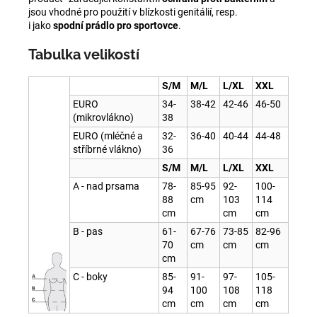
jsou vhodné pro použití v blízkosti genitálií, resp.
i jako
spodní prádlo
pro sportovce
.
Tabulka velikostí
S/M
M/L
L/XL
XXL
EURO
34-
38-42
42-46
46-50
(mikrovlákno)
38
EURO (mléčné a
32-
36-40
40-44
44-48
stříbrné vlákno)
36
S/M
M/L
L/XL
XXL
A - nad prsama
78-
85-95
92-
100-
88
cm
103
114
cm
cm
cm
B - pas
61-
67-76
73-85
82-96
70
cm
cm
cm
cm
C - boky
85-
91-
97-
105-
94
100
108
118
cm
cm
cm
cm