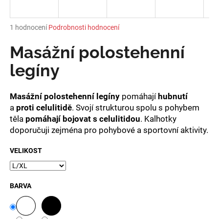
a
j
Průměrné
1 hodnocení
Podrobnosti hodnocení
í
hodnocení
produktu
Masážní polostehenní
t
je
?
5,0
legíny
z
5
hvězdiček.
Masážní polostehenní legíny
pomáhají
hubnutí
a
proti celulitidě
. Svojí strukturou spolu s pohybem
HLEDAT
těla
pomáhají bojovat s celulitidou
. Kalhotky
doporučuji zejména pro pohybové a sportovní aktivity.
VELIKOST
D
o
p
BARVA
o
r
u