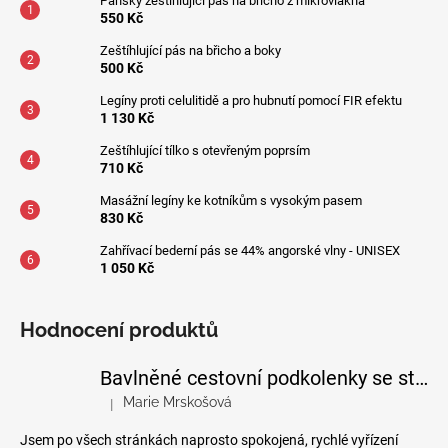
Pánský zeštíhlující pás na břicho z mikrovlákna
550 Kč
Zeštíhlující pás na břicho a boky
500 Kč
Legíny proti celulitidě a pro hubnutí pomocí FIR efektu
1 130 Kč
Zeštíhlující tílko s otevřeným poprsím
710 Kč
Masážní legíny ke kotníkům s vysokým pasem
830 Kč
Zahřívací bederní pás se 44% angorské vlny - UNISEX
1 050 Kč
Hodnocení produktů
Bavlněné cestovní podkolenky se stupňovanou kompresí
Marie Mrskošová
|
Hodnocení produktu je 5 z 5 hvězdiček.
Jsem po všech stránkách naprosto spokojená, rychlé vyřízení