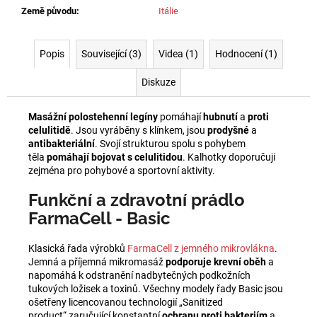
Země původu
:
Itálie
Popis
Související (3)
Videa (1)
Hodnocení (1)
Diskuze
Masážní polostehenní legíny
pomáhají
hubnutí
a
proti
celulitidě
. Jsou vyráběny s klínkem, jsou
prodyšné
a
antibakteriální
. Svojí strukturou spolu s pohybem
těla
pomáhají bojovat s celulitidou
. Kalhotky doporučuji
zejména pro pohybové a sportovní aktivity.
Funkční a zdravotní prádlo
FarmaCell - Basic
Klasická řada výrobků
FarmaCell z jemného mikrovlákna
.
Jemná a příjemná mikromasáž
podporuje krevní oběh
a
napomáhá k odstranění nadbytečných podkožních
tukových ložisek a toxinů. Všechny modely řady Basic jsou
ošetřeny licencovanou technologií „Sanitized
product“ zaručující konstantní
ochranu
proti bakteriím
a