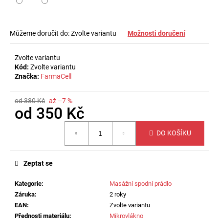
č
u
j
e
Můžeme doručit do:
Zvolte variantu
Možnosti doručení
m
e
Zvolte variantu
Kód:
Zvolte variantu
Značka:
FarmaCell
ZEŠTÍHLUJÍCÍ
TÍLKO
S
od 380 Kč
až –7 %
od
350 Kč
OTEVŘENÝM
POPRSÍM
Měrná
710
DO KOŠÍKU
cena:
Kč
Zeptat se
Kategorie
:
Masážní spodní prádlo
Záruka
:
2 roky
EAN
:
Zvolte variantu
Přednosti materiálu
:
Mikrovlákno