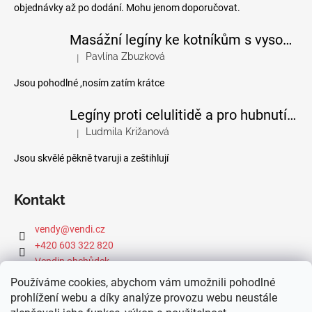
objednávky až po dodání. Mohu jenom doporučovat.
Masážní legíny ke kotníkům s vysokým pasem
Pavlína Zbuzková
|
Hodnocení produktu je 4 z 5 hvězdiček.
Jsou pohodlné ,nosím zatím krátce
Legíny proti celulitidě a pro hubnutí pomocí FIR efektu
Ludmila Križanová
|
Hodnocení produktu je 5 z 5 hvězdiček.
Jsou skvělé pěkně tvaruji a zeštihlují
Kontakt
vendy
@
vendi.cz
+420 603 322 820
Vendin obchůdek
Používáme cookies, abychom vám umožnili pohodlné
prohlížení webu a díky analýze provozu webu neustále