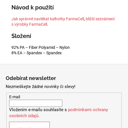
Návod k použití
Jak správně navlékat kalhotky FarmaCell
,
bližší seznámení
s výrobky FarmaCell
.
Složení
92% PA – Fiber Polyamid – Nylon
8% EA – Spandex – Spandex
Z
á
Odebírat newsletter
p
Nezmeškejte žádné novinky či slevy!
a
t
E-mail
í
Vložením e-mailu souhlasíte s
podmínkami ochrany
osobních údajů
.