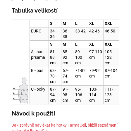
Tabulka velikostí
S
M
L
XL
XXL
EURO
34-
36-
38-42
42-46
46-50
36
38
S
M
L
XL
XXL
A - nad
81-
85-
89-
97-110
105-
prsama
88
92
100
cm
122
cm
cm
cm
cm
B - pas
63-
67-
71-82
79-92
87-104
70
74
cm
cm
cm
cm
cm
C - boky
87-
91-
95-
103-
111-
94
98
106
114
123
cm
cm
cm
cm
cm
Návod k použití
Jak správně navlékat kalhotky FarmaCell
,
bližší seznámení
s výrobky FarmaCell
.