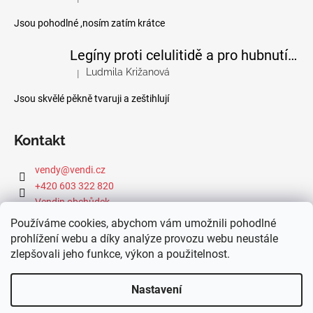
Hodnocení produktu je 4 z 5 hvězdiček.
Jsou pohodlné ,nosím zatím krátce
Legíny proti celulitidě a pro hubnutí pomocí FIR efektu
Ludmila Križanová
|
Hodnocení produktu je 5 z 5 hvězdiček.
Jsou skvělé pěkně tvaruji a zeštihlují
Kontakt
vendy
@
vendi.cz
+420 603 322 820
Vendin obchůdek
Používáme cookies, abychom vám umožnili pohodlné
prohlížení webu a díky analýze provozu webu neustále
zlepšovali jeho funkce, výkon a použitelnost.
Webová dílna IdeFixx
Nastavení
Vytvořil Shoptet