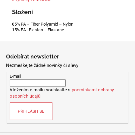
Složení
85% PA – Fiber Polyamid – Nylon
15% EA - Elastan – Elastane
Z
á
Odebírat newsletter
p
Nezmeškejte žádné novinky či slevy!
a
t
E-mail
í
Vložením e-mailu souhlasíte s
podmínkami ochrany
osobních údajů
.
PŘIHLÁSIT SE