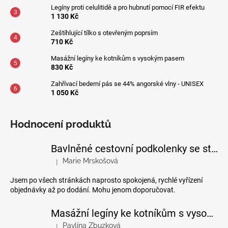
Legíny proti celulitidě a pro hubnutí pomocí FIR efektu
1 130 Kč
Zeštíhlující tílko s otevřeným poprsím
710 Kč
Masážní legíny ke kotníkům s vysokým pasem
830 Kč
Zahřívací bederní pás se 44% angorské vlny - UNISEX
1 050 Kč
Hodnocení produktů
Bavlněné cestovní podkolenky se stupňovanou kompresí
Marie Mrskošová
|
Hodnocení produktu je 5 z 5 hvězdiček.
Jsem po všech stránkách naprosto spokojená, rychlé vyřízení
objednávky až po dodání. Mohu jenom doporučovat.
Masážní legíny ke kotníkům s vysokým pasem
Pavlína Zbuzková
|