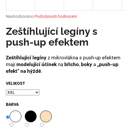
a
j
Průměrné
Neohodnoceno
Podrobnosti hodnocení
í
hodnocení
produktu
Zeštíhlující legíny s
t
je
?
0,0
push-up efektem
z
5
hvězdiček.
Zeštíhlující legíny
z mikrovlákna s push-up efektem
mají
modelující účinek
na
břicho
,
boky
a
„push-up
HLEDAT
efekt“ na hýždě
.
VELIKOST
D
o
BARVA
p
o
r
u