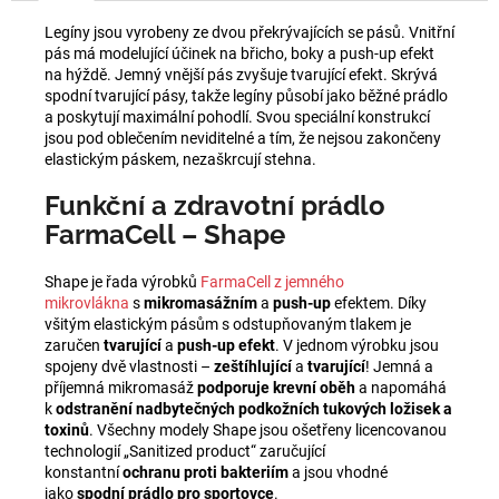
Legíny jsou vyrobeny ze dvou překrývajících se pásů. Vnitřní
pás má modelující účinek na břicho, boky a push-up efekt
na hýždě. Jemný vnější pás zvyšuje tvarující efekt. Skrývá
spodní tvarující pásy, takže legíny působí jako běžné prádlo
a poskytují maximální pohodlí. Svou speciální konstrukcí
jsou pod oblečením neviditelné a tím, že nejsou zakončeny
elastickým páskem, nezaškrcují stehna.
Funkční a zdravotní prádlo
FarmaCell – Shape
Shape je řada výrobků
FarmaCell z jemného
mikrovlákna
s
mikromasážním
a
push-up
efektem. Díky
všitým elastickým pásům s odstupňovaným tlakem je
zaručen
tvarující
a
push-up efekt
. V jednom výrobku jsou
spojeny dvě vlastnosti –
zeštíhlující
a
tvarující
! Jemná a
příjemná mikromasáž
podporuje krevní oběh
a napomáhá
k
odstranění nadbytečných podkožních tukových ložisek a
toxinů
. Všechny modely Shape jsou ošetřeny licencovanou
technologií „Sanitized product“ zaručující
konstantní
ochranu
proti bakteriím
a jsou vhodné
jako
spodní prádlo
pro sportovce
.