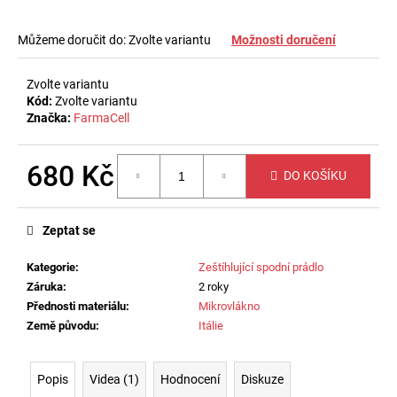
č
u
j
Můžeme doručit do:
Zvolte variantu
Možnosti doručení
e
m
Zvolte variantu
e
Kód:
Zvolte variantu
Značka:
FarmaCell
PÁNSKÝ
ZEŠTÍHLUJÍCÍ
680 Kč
DO KOŠÍKU
PÁS
NA
Měrná
BŘICHO
cena:
Z
Zeptat se
MIKROVLÁKNA
550
Kategorie
:
Zeštíhlující spodní prádlo
Kč
Záruka
:
2 roky
Přednosti materiálu
:
Mikrovlákno
Země původu
:
Itálie
Popis
Videa (1)
Hodnocení
Diskuze