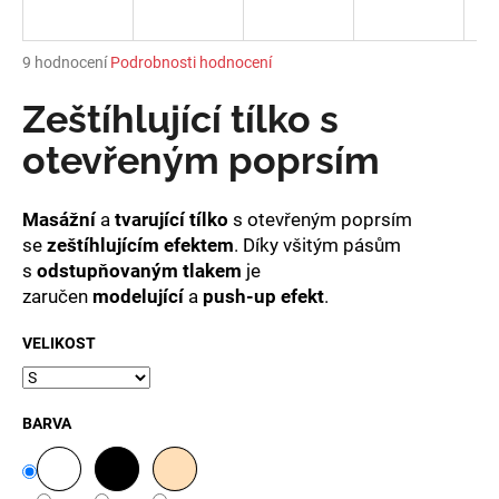
a
j
Průměrné
9 hodnocení
Podrobnosti hodnocení
í
hodnocení
produktu
Zeštíhlující tílko s
t
je
?
5,0
otevřeným poprsím
z
5
hvězdiček.
Masážní
a
tvarující tílko
s otevřeným poprsím
se
zeštíhlujícím efektem
. Díky všitým pásům
HLEDAT
s
odstupňovaným tlakem
je
zaručen
modelující
a
push-up efekt
.
VELIKOST
D
o
p
BARVA
o
r
u