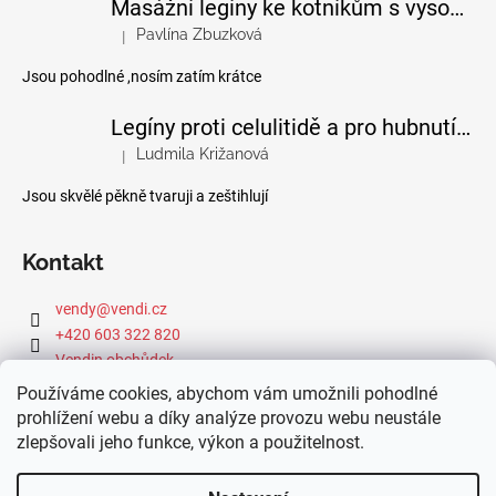
Masážní legíny ke kotníkům s vysokým pasem
Pavlína Zbuzková
|
Hodnocení produktu je 4 z 5 hvězdiček.
Jsou pohodlné ,nosím zatím krátce
Legíny proti celulitidě a pro hubnutí pomocí FIR efektu
Ludmila Križanová
|
Hodnocení produktu je 5 z 5 hvězdiček.
Jsou skvělé pěkně tvaruji a zeštihlují
Kontakt
vendy
@
vendi.cz
+420 603 322 820
Vendin obchůdek
Používáme cookies, abychom vám umožnili pohodlné
prohlížení webu a díky analýze provozu webu neustále
zlepšovali jeho funkce, výkon a použitelnost.
Webová dílna IdeFixx