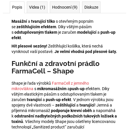
Popis
Videa (1)
Hodnocení (9)
Diskuze
Masážní
a
tvarující tílko
s otevřeným poprsím
se
zeštíhlujícím efektem
. Díky všitým pásům
s
odstupňovaným tlakem
je zaručen
modelující
a
push-up
efekt
.
Hit plesové sezóny!
Zeštíhlující košilka, která nechá
vyniknout vaší postavě.
Je velmi vhodná pod plesové šaty.
Funkční a zdravotní prádlo
FarmaCell – Shape
Shape je řada výrobků
FarmaCell z jemného
mikrovlákna
s
mikromasážním
a
push-up
efektem. Díky
všitým elastickým pásům s odstupňovaným tlakem je
zaručen
tvarující
a
push-up efekt
. V jednom výrobku jsou
spojeny dvě vlastnosti –
zeštíhlující
a
tvarující
! Jemná a
příjemná mikromasáž
podporuje krevní oběh
a napomáhá
k
odstranění nadbytečných podkožních tukových ložisek a
toxinů
. Všechny modely Shape jsou ošetřeny licencovanou
technologií „Sanitized product“ zaručující