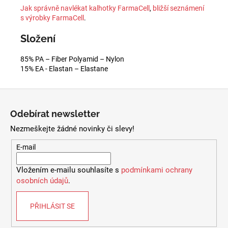
Jak správně navlékat kalhotky FarmaCell
,
bližší seznámení
s výrobky FarmaCell
.
Složení
85% PA – Fiber Polyamid – Nylon
15% EA - Elastan – Elastane
Z
á
Odebírat newsletter
p
Nezmeškejte žádné novinky či slevy!
a
t
E-mail
í
Vložením e-mailu souhlasíte s
podmínkami ochrany
osobních údajů
.
PŘIHLÁSIT SE