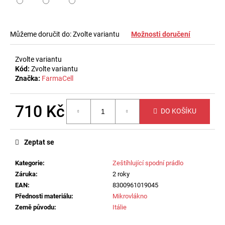
č
u
j
e
Můžeme doručit do:
Zvolte variantu
Možnosti doručení
m
e
Zvolte variantu
Kód:
Zvolte variantu
Značka:
FarmaCell
LEGÍNY
PROTI
CELULITIDĚ A
710 Kč
DO KOŠÍKU
PRO
HUBNUTÍ
Měrná
POMOCÍ
cena:
FIR
Zeptat se
EFEKTU
1
Kategorie
:
Zeštíhlující spodní prádlo
130
Záruka
:
2 roky
Kč
EAN
:
8300961019045
Přednosti materiálu
:
Mikrovlákno
Země původu
:
Itálie