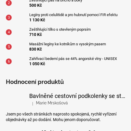
Zeštíhlující pás na břicho a boky
500 Kč
Legíny proti celulitidě a pro hubnutí pomocí FIR efektu
1 130 Kč
Zeštíhlující tílko s otevřeným poprsím
710 Kč
Masážní legíny ke kotníkům s vysokým pasem
830 Kč
Zahřívací bederní pás se 44% angorské vlny - UNISEX
1 050 Kč
Hodnocení produktů
Bavlněné cestovní podkolenky se stupňovanou kompresí
Marie Mrskošová
|
Hodnocení produktu je 5 z 5 hvězdiček.
Jsem po všech stránkách naprosto spokojená, rychlé vyřízení
objednávky až po dodání. Mohu jenom doporučovat.