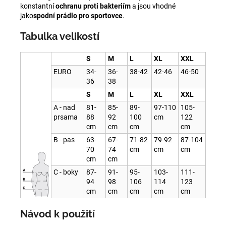
konstantní
ochranu
proti bakteriím
a jsou vhodné
jako
spodní prádlo
pro sportovce
.
Tabulka velikostí
S
M
L
XL
XXL
EURO
34-
36-
38-42
42-46
46-50
36
38
S
M
L
XL
XXL
A - nad
81-
85-
89-
97-110
105-
prsama
88
92
100
cm
122
cm
cm
cm
cm
B - pas
63-
67-
71-82
79-92
87-104
70
74
cm
cm
cm
cm
cm
C - boky
87-
91-
95-
103-
111-
94
98
106
114
123
cm
cm
cm
cm
cm
Návod k použití